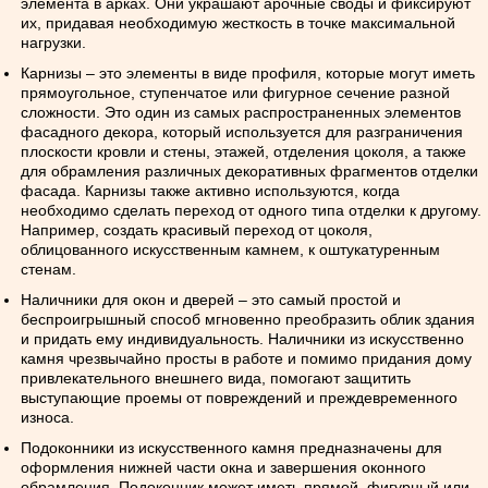
элемента в арках. Они украшают арочные своды и фиксируют
их, придавая необходимую жесткость в точке максимальной
нагрузки.
Карнизы – это элементы в виде профиля, которые могут иметь
прямоугольное, ступенчатое или фигурное сечение разной
сложности. Это один из самых распространенных элементов
фасадного декора, который используется для разграничения
плоскости кровли и стены, этажей, отделения цоколя, а также
для обрамления различных декоративных фрагментов отделки
фасада. Карнизы также активно используются, когда
необходимо сделать переход от одного типа отделки к другому.
Например, создать красивый переход от цоколя,
облицованного искусственным камнем, к оштукатуренным
стенам.
Наличники для окон и дверей – это самый простой и
беспроигрышный способ мгновенно преобразить облик здания
и придать ему индивидуальность. Наличники из искусственно
камня чрезвычайно просты в работе и помимо придания дому
привлекательного внешнего вида, помогают защитить
выступающие проемы от повреждений и преждевременного
износа.
Подоконники из искусственного камня предназначены для
оформления нижней части окна и завершения оконного
обрамления. Подоконник может иметь прямой, фигурный или