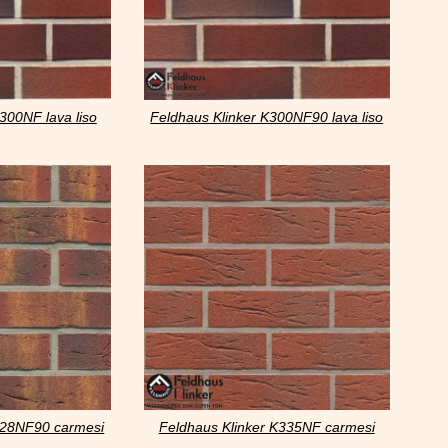
300NF lava liso
Feldhaus Klinker K300NF90 lava liso
328NF90 carmesi
Feldhaus Klinker K335NF carmesi