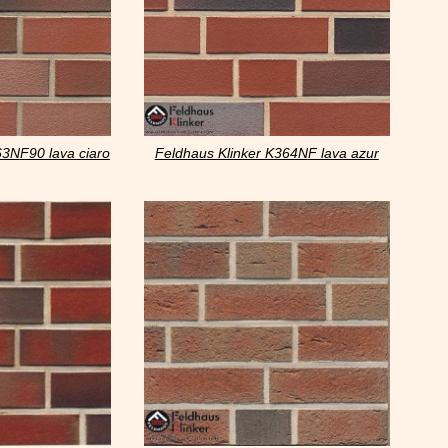
63NF90 lava ciaro
Feldhaus Klinker K364NF lava azur
liso