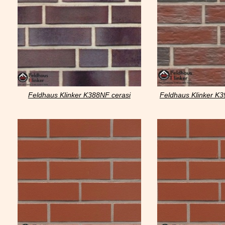
Feldhaus Klinker K388NF cerasi
Feldhaus Klinker K
ferrum liso
sens