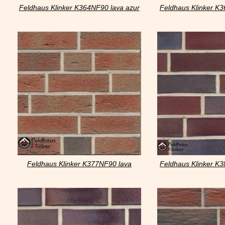
Feldhaus Klinker K364NF90 lava azur
Feldhaus Klinker K
liso
liso
Feldhaus Klinker K377NF90 lava
Feldhaus Klinker K3
maron rustico
liso