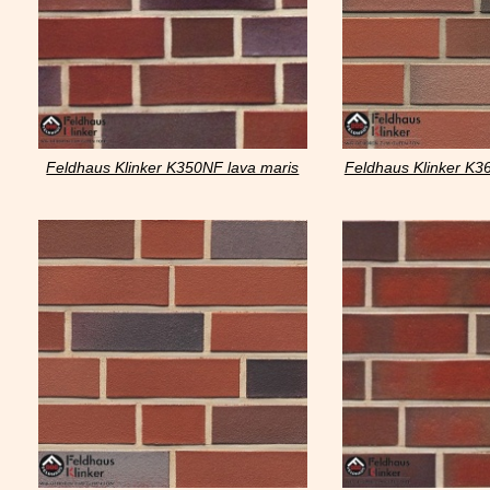
Feldhaus Klinker K350NF lava maris
Feldhaus Klinker K3
liso
liso