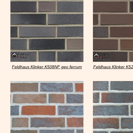
Feldhaus Klinker K508NF geo ferrum
Feldhaus Klinker K5
liso