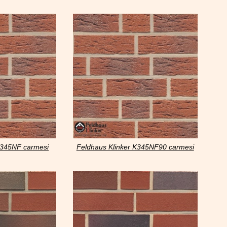
ascu
antic mana
K345NF carmesi
Feldhaus Klinker K345NF90 carmesi
mana
aczent mana