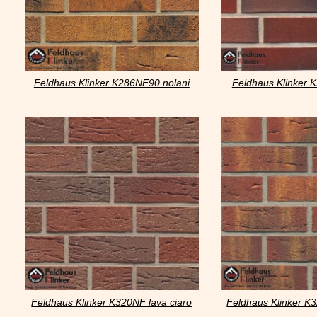
Feldhaus Klinker K286NF90 nolani
Feldhaus Klinker K
viva rustico carbo
Feldhaus Klinker K320NF lava ciaro
Feldhaus Klinker K