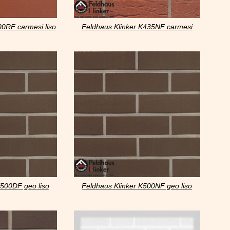
00RF carmesi liso
Feldhaus Klinker K435NF carmesi
mana
K500DF geo liso
Feldhaus Klinker K500NF geo liso