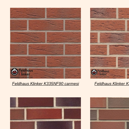
mana grano
multi v
Feldhaus Klinker K335NF90 carmesi
Feldhaus Klinker 
antic mana
aczent 