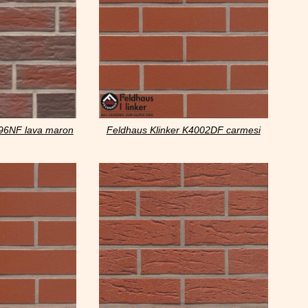
396NF lava maron
Feldhaus Klinker K4002DF carmesi
o
liso