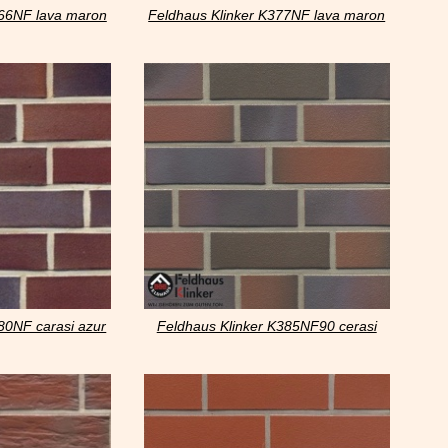
366NF lava maron
Feldhaus Klinker K377NF lava maron
rustico
80NF carasi azur
Feldhaus Klinker K385NF90 cerasi
maritim