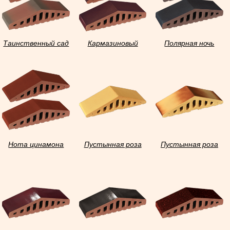
Таинственный сад
Кармазиновый
Полярная ночь
остров
Нота цинамона
Пустынная роза
Пустынная роза
тон