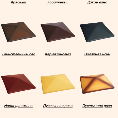
Красный
Коричневый
Дикое вино
Таинственный сад
Кармазиновый
Полярная ночь
остров
Нота цинамона
Пустынная роза
Пустынная роза
тон